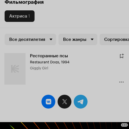
Фильмография
Актриса
1
Все десятилетия
Все жанры
Сортировка
Ресторанные псы
Restaurant Dogs
,
1994
Giggly Girl