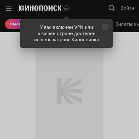
Войти
Онлайн-кинотеатр
Билеты в 
Смотреть кино
У вас включен VPN или
в вашей стране доступен
не весь каталог Кинопоиска