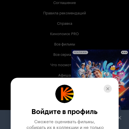
Соглашение
Правила рекомендаций
Справка
Кинопоиск PRO
Все фильмы
Все сериалы
РЕКЛАМА
Что посмотреть
Афиша
Музыка
Телепрограмма
Книги
Войдите в профиль
Служба поддержки
Сможете оценивать фильмы,

 собирать их в коллекции и не только