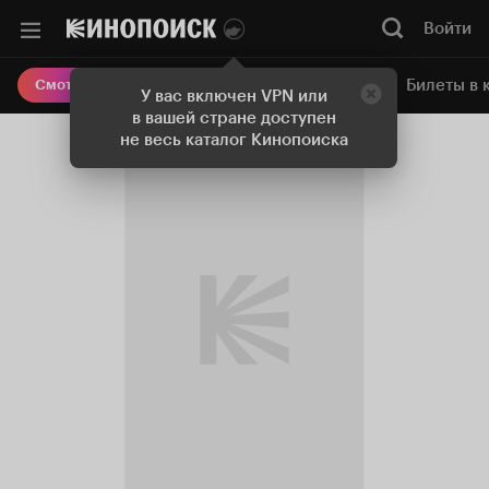
Войти
Онлайн-кинотеатр
Билеты в 
Смотреть кино
У вас включен VPN или
в вашей стране доступен
не весь каталог Кинопоиска