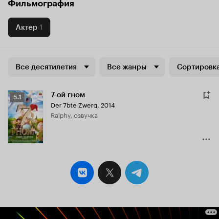
Фильмография
Актер
1
Все десятилетия
Все жанры
Сортировка
7-ой гном
Рейтинг
5.1
Der 7bte Zwerg
,
2014
Кинопоиска
Ralphy, озвучка
5.1