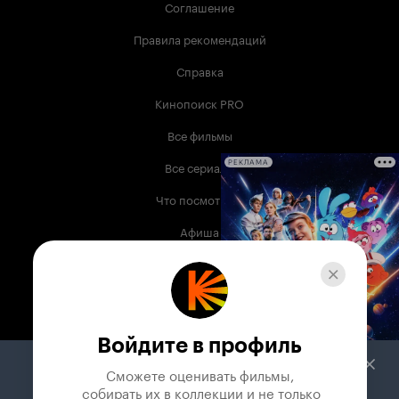
Соглашение
Правила рекомендаций
Справка
Кинопоиск PRO
Все фильмы
Все сериалы
РЕКЛАМА
Что посмотреть
Афиша
Музыка
Телепрограмма
Книги
Войдите в профиль
Служба поддержки
Сможете оценивать фильмы,

 собирать их в коллекции и не только