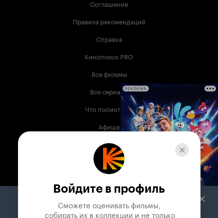
Соглашение
Правила рекомендаций
Справка
Кинопоиск PRO
Все фильмы
Все сериалы
РЕКЛАМА
Что посмотреть
Афиша
Музыка
Телепрограмма
Книги
Войдите в профиль
Служба поддержки
Сможете оценивать фильмы,

 собирать их в коллекции и не только