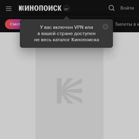
Войти
Онлайн-кинотеатр
Билеты в 
Смотреть кино
У вас включен VPN или
в вашей стране доступен
не весь каталог Кинопоиска