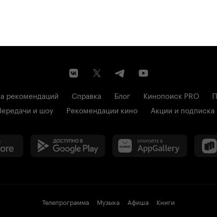
а рекомендаций
Справка
Блог
Кинопоиск PRO
П
Передачи и шоу
Рекомендации кино
Акции и подписка
Телепрограмма
Музыка
Афиша
Книги