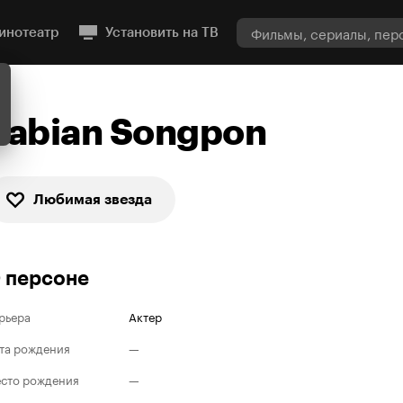
инотеатр
Установить на ТВ
Zabian Songpon
Любимая звезда
 персоне
рьера
Актер
та рождения
—
сто рождения
—