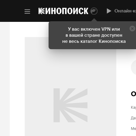
Онлайн-к
У вас включен VPN или
в вашей стране доступен
не весь каталог Кинопоиска
О
Ка
Да
Ме