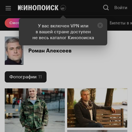
Войти
Онлайн-кинотеатр
Билеты в 
Смотреть кино
У вас включен VPN или
в вашей стране доступен
не весь каталог Кинопоиска
Роман Алексеев
Фотографии
11