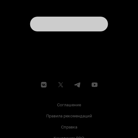
Соглашение
Правила рекомендаций
Справка
Кинопоиск PRO