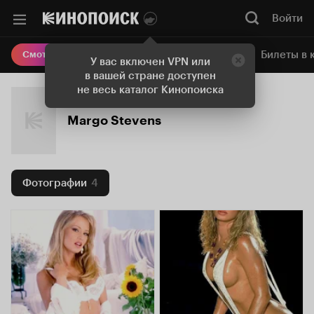
Войти
Онлайн-кинотеатр
Билеты в 
Смотреть кино
У вас включен VPN или
в вашей стране доступен
не весь каталог Кинопоиска
Margo Stevens
Фотографии
4