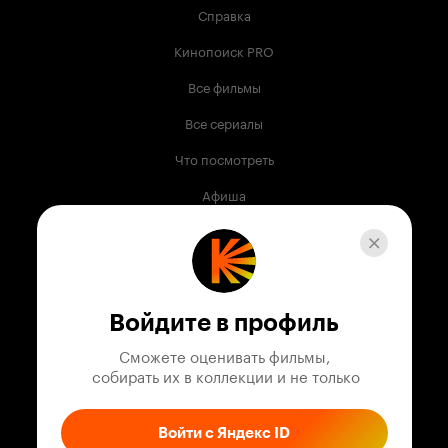
Справка
Кинопоиск PRO
Все фильмы
Все сериалы
Что посмотреть
Афиша
Музыка
Телепрограмма
Книги
Войдите в профиль
Служба поддержки
Сможете оценивать фильмы,

 собирать их в коллекции и не только
© 2003 —
2026
,
Кинопоиск
18
+
Проект компании
Войти с Яндекс ID