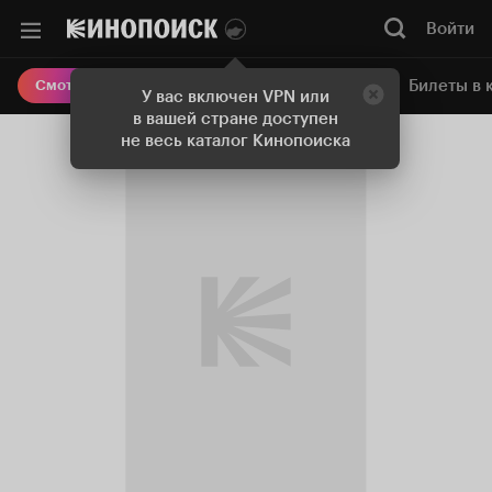
Войти
Онлайн-кинотеатр
Билеты в 
Смотреть кино
У вас включен VPN или
в вашей стране доступен
не весь каталог Кинопоиска