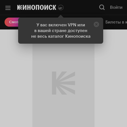
Войти
Онлайн-кинотеатр
Билеты в 
Смотреть кино
У вас включен VPN или
в вашей стране доступен
не весь каталог Кинопоиска