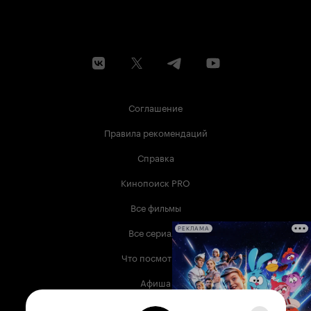
Соглашение
Правила рекомендаций
Справка
Кинопоиск PRO
Все фильмы
Все сериалы
РЕКЛАМА
Что посмотреть
Афиша
Музыка