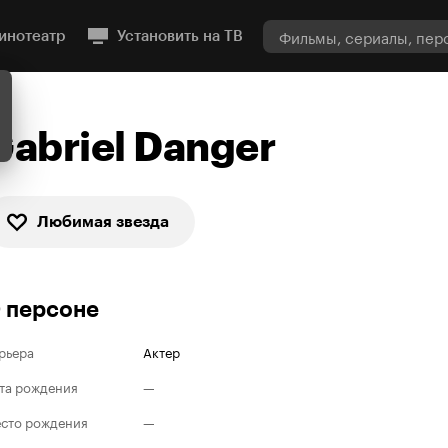
инотеатр
Установить на ТВ
Gabriel Danger
Любимая звезда
 персоне
рьера
Актер
та рождения
—
сто рождения
—