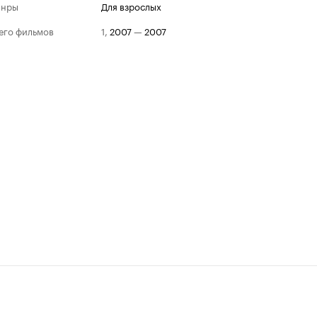
анры
для взрослых
его фильмов
1
,
2007
—
2007