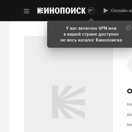
Онлайн-к
У вас включен VPN или
в вашей стране доступен
не весь каталог Кинопоиска
О
Ка
Да
Ме