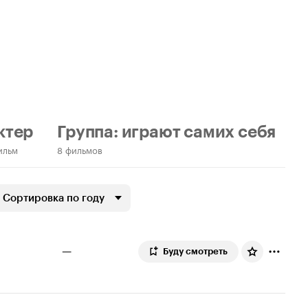
ктер
Группа: играют самих себя
ильм
8 фильмов
Сортировка по году
—
Буду смотреть