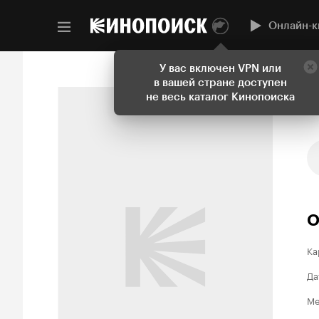
Онлайн-к
У вас включен VPN или
в вашей стране доступен
не весь каталог Кинопоиска
О
Ка
Да
Ме