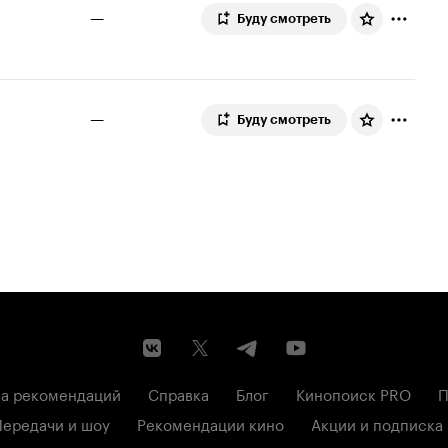
—
Буду смотреть
—
Буду смотреть
а рекомендаций
Справка
Блог
Кинопоиск PRO
П
Передачи и шоу
Рекомендации кино
Акции и подписка