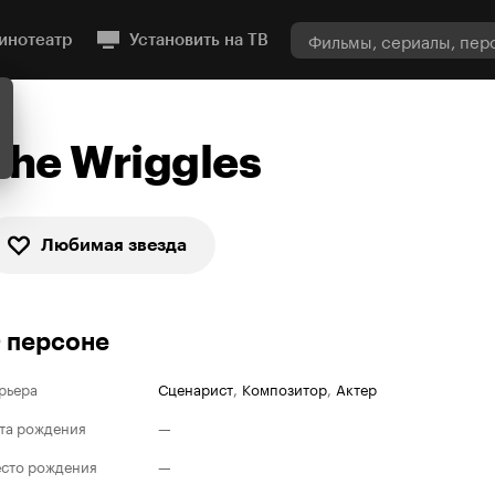
инотеатр
Установить на ТВ
The Wriggles
Любимая звезда
 персоне
рьера
Сценарист
,
Композитор
,
Актер
та рождения
—
сто рождения
—