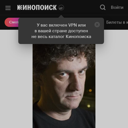
Войти
Онлайн-кинотеатр
Билеты в 
Смотреть кино
У вас включен VPN или
в вашей стране доступен
не весь каталог Кинопоиска