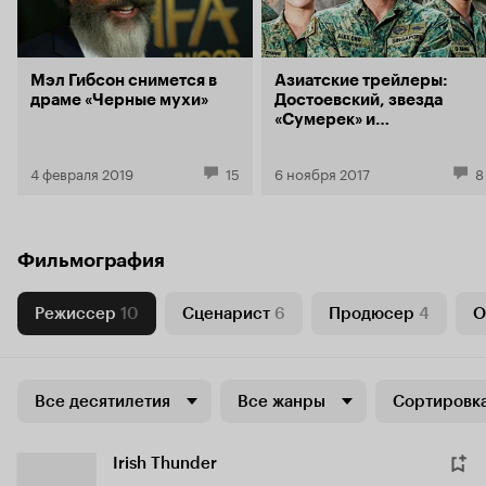
Мэл Гибсон снимется в
Азиатские трейлеры:
драме «Черные мухи»
Достоевский, звезда
«Сумерек» и
сингапурский
блокбастер
4 февраля 2019
15
6 ноября 2017
8
Фильмография
Режиссер
10
Сценарист
6
Продюсер
4
О
Все десятилетия
Все жанры
Сортировка
Irish Thunder