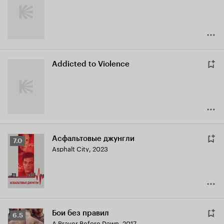
Addicted to Violence
Асфальтовые джунгли
Рейтинг
7.0
Asphalt City
,
2023
Кинопоиска
7.0
Бои без правил
Рейтинг
6.5
A Prayer Before Dawn
,
2017