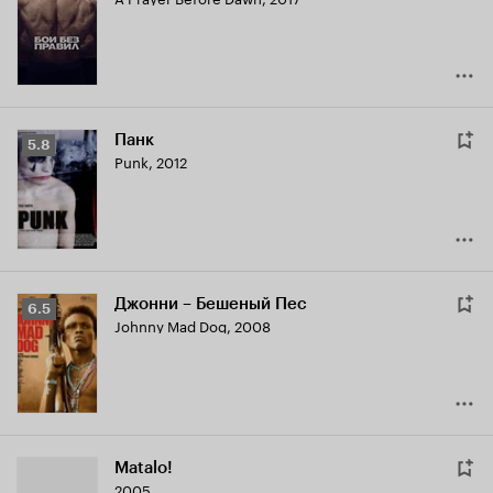
Кинопоиска
6.5
Панк
Рейтинг
5.8
Punk
,
2012
Кинопоиска
5.8
Джонни – Бешеный Пес
Рейтинг
6.5
Johnny Mad Dog
,
2008
Кинопоиска
6.5
Matalo!
2005