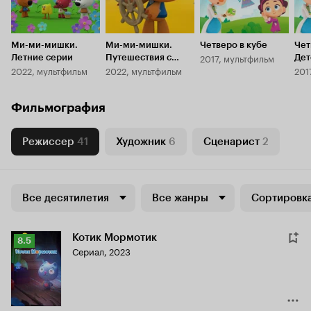
Ми-ми-мишки.
Ми-ми-мишки.
Четверо в кубе
Чет
2017, мультфильм
Летние серии
Путешествия с
Дет
2022, мультфильм
2022, мультфильм
201
Кешей и Тучкой
Фильмография
Режиссер
41
Художник
6
Сценарист
2
Все десятилетия
Все жанры
Сортировка
Котик Мормотик
Рейтинг
8.5
Сериал, 2023
Кинопоиска
8.5