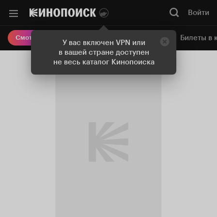
Войти
Онлайн-кинотеатр
Билеты в 
Смотреть кино
У вас включен VPN или
в вашей стране доступен
не весь каталог Кинопоиска