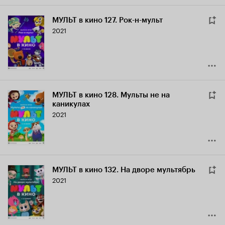
МУЛЬТ в кино 127. Рок-н-мульт
2021
МУЛЬТ в кино 128. Мульты не на
каникулах
2021
МУЛЬТ в кино 132. На дворе мультябрь
2021