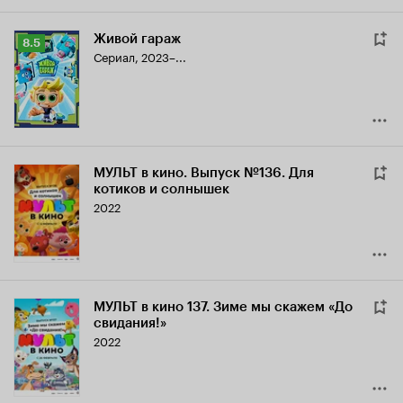
Живой гараж
Рейтинг
8.5
Сериал, 2023–...
Кинопоиска
8.5
МУЛЬТ в кино. Выпуск №136. Для
котиков и солнышек
2022
МУЛЬТ в кино 137. Зиме мы скажем «До
свидания!»
2022