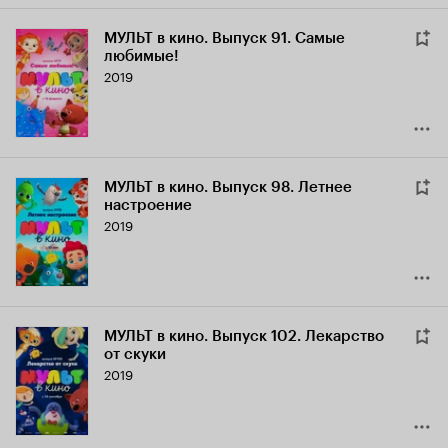
МУЛЬТ в кино. Выпуск 91. Самые
любимые!
2019
МУЛЬТ в кино. Выпуск 98. Летнее
настроение
2019
МУЛЬТ в кино. Выпуск 102. Лекарство
от скуки
2019