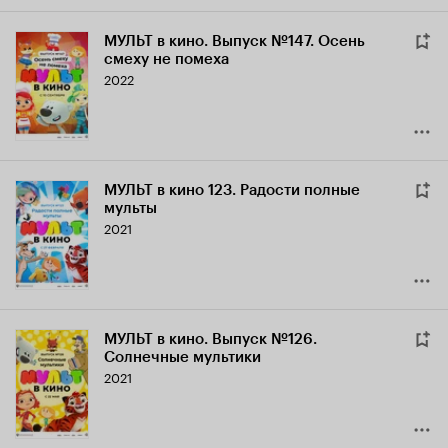
МУЛЬТ в кино. Выпуск №147. Осень
смеху не помеха
2022
МУЛЬТ в кино 123. Радости полные
мульты
2021
МУЛЬТ в кино. Выпуск №126.
Солнечные мультики
2021