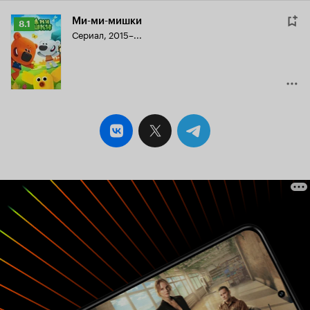
Ми-ми-мишки
Рейтинг
8.1
Сериал, 2015–...
Кинопоиска
8.1