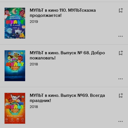
МУЛЬТ в кино 110. МУЛЬТсказка
продолжается!
2019
МУЛЬТ в кино. Выпуск № 68. Добро
пожаловать!
2018
МУЛЬТ в кино. Выпуск №69. Всегда
праздник!
2018