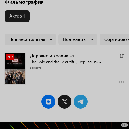
Фильмография
Актер
1
Все десятилетия
Все жанры
Сортировка
Дерзкие и красивые
Рейтинг
4.7
The Bold and the Beautiful
,
Сериал, 1987
Кинопоиска
Girard
4.7