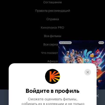
Соглашение
Правила рекомендаций
Справка
Кинопоиск PRO
Все фильмы
Все сериалы
РЕКЛАМА
Что посмотреть
Афиша
Музыка
Телепрограмма
Книги
Войдите в профиль
Служба поддержки
Сможете оценивать фильмы,

 собирать их в коллекции и не только