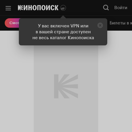
Войти
Онлайн-кинотеатр
Билеты в 
Смотреть кино
У вас включен VPN или
в вашей стране доступен
не весь каталог Кинопоиска