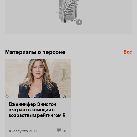
1
Материалы о персоне
Все
Дженнифер Энистон
сыграет в комедии с
возрастным рейтингом R
16 августа 2017
10