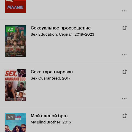
Сексуальное просвещение
Рейтинг
8.0
Sex Education
,
Сериал, 2019–2023
Кинопоиска
8.0
Секс гарантирован
Sex Guaranteed
,
2017
Мой слепой брат
Рейтинг
6.1
My Blind Brother
,
2016
Кинопоиска
6.1