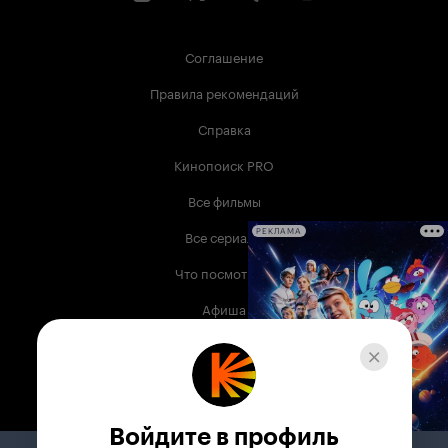
Соглашение
Правила рекомендаций
Справка
Кинопоиск PRO
Все фильмы
Все сериалы
РЕКЛАМА
Что посмотреть
Афиша
Музыка
Телепрограмма
Книги
Войдите в профиль