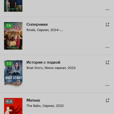
Соперники
Рейтинг
7.6
Rivals
,
Сериал, 2024–...
Кинопоиска
7.6
История с лодкой
Рейтинг
7.2
Boat Story
,
Мини-сериал, 2023
Кинопоиска
7.2
Малыш
Рейтинг
6.4
The Baby
,
Сериал, 2022
Кинопоиска
6.4