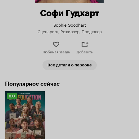
Софи Гудхарт
Sophie Goodhart
Сценарист, Режиссер, Продюсер
Любимая звезда
Добавить
Все детали о персоне
Популярное сейчас
Рейтинг
8.0
Кинопоиска
8.0