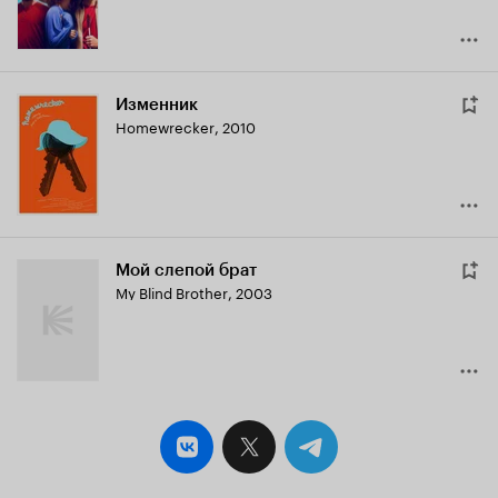
Изменник
Homewrecker
,
2010
Мой слепой брат
My Blind Brother
,
2003