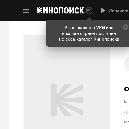
Онлайн-к
У вас включен VPN или
в вашей стране доступен
не весь каталог Кинопоиска
О
Ка
Да
Ме