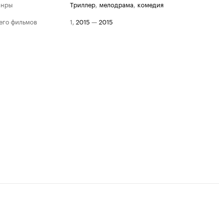
анры
триллер
,
мелодрама
,
комедия
его фильмов
1
,
2015
—
2015