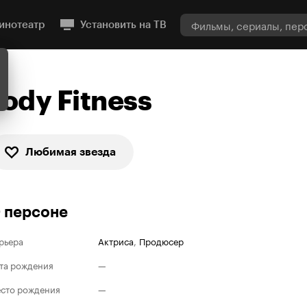
инотеатр
Установить на ТВ
Jody Fitness
Любимая звезда
 персоне
рьера
Актриса
,
Продюсер
та рождения
—
сто рождения
—