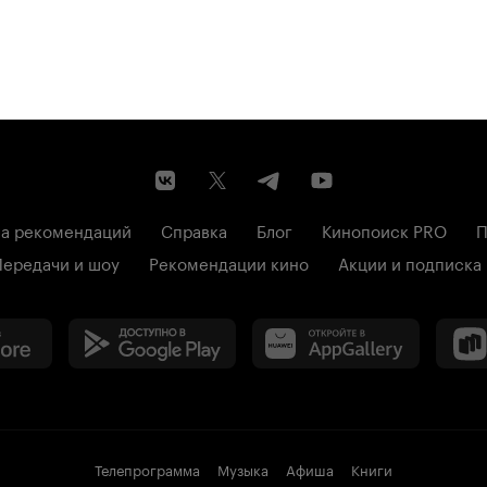
а рекомендаций
Справка
Блог
Кинопоиск PRO
П
Передачи и шоу
Рекомендации кино
Акции и подписка
Телепрограмма
Музыка
Афиша
Книги