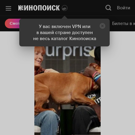
Войти
Онлайн-кинотеатр
Билеты в 
Смотреть кино
У вас включен VPN или
в вашей стране доступен
не весь каталог Кинопоиска