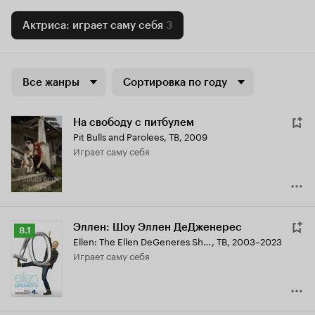
Актриса: играет саму себя
3
Все жанры
Сортировка по году
На свободу с питбулем
Pit Bulls and Parolees
,
ТВ, 2009
играет саму себя
Эллен: Шоу Эллен ДеДженерес
Рейтинг
8.1
Ellen: The Ellen DeGeneres Show
,
ТВ, 2003–2023
Кинопоиска
играет саму себя
8.1