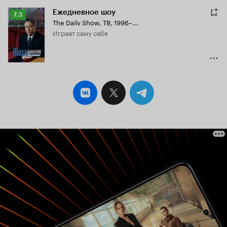
Ежедневное шоу
Рейтинг
7.3
The Daily Show
,
ТВ, 1996–...
Кинопоиска
играет саму себя
7.3