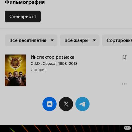
Фильмография
Сценарист
1
Все десятилетия
Все жанры
Сортировка
Инспектор розыска
C.I.D.
,
Сериал, 1998–2018
история