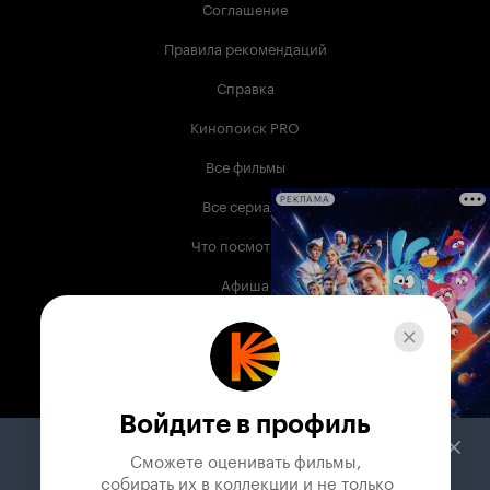
Соглашение
Правила рекомендаций
Справка
Кинопоиск PRO
Все фильмы
Все сериалы
РЕКЛАМА
Что посмотреть
Афиша
Музыка
Телепрограмма
Книги
Войдите в профиль
Служба поддержки
Сможете оценивать фильмы,

 собирать их в коллекции и не только