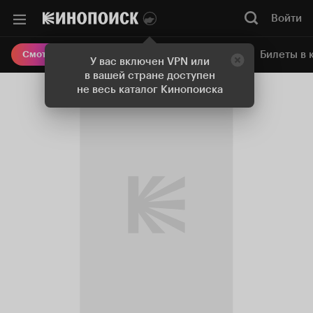
Войти
Онлайн-кинотеатр
Билеты в 
Смотреть кино
У вас включен VPN или
в вашей стране доступен
не весь каталог Кинопоиска