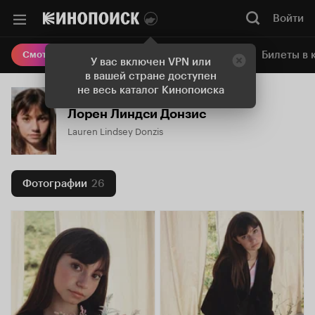
Войти
Онлайн-кинотеатр
Билеты в 
Смотреть кино
У вас включен VPN или
в вашей стране доступен
не весь каталог Кинопоиска
Лорен Линдси Донзис
Lauren Lindsey Donzis
Фотографии
26