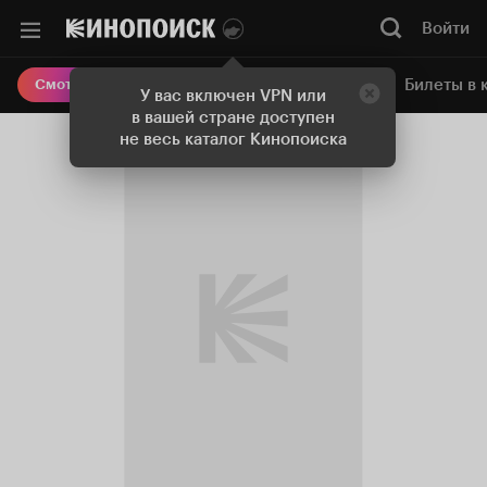
Войти
Онлайн-кинотеатр
Билеты в 
Смотреть кино
У вас включен VPN или
в вашей стране доступен
не весь каталог Кинопоиска