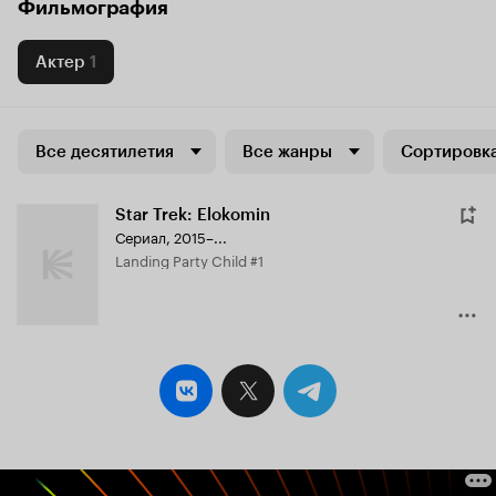
Фильмография
Актер
1
Все десятилетия
Все жанры
Сортировка
Star Trek: Elokomin
Сериал, 2015–...
Landing Party Child #1