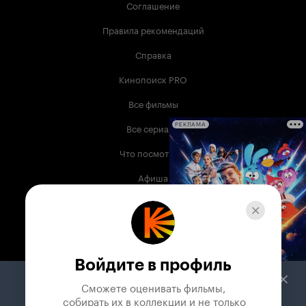
Соглашение
Правила рекомендаций
Справка
Кинопоиск PRO
Все фильмы
Все сериалы
РЕКЛАМА
Что посмотреть
Афиша
Музыка
Телепрограмма
Книги
Войдите в профиль
Служба поддержки
Сможете оценивать фильмы,

 собирать их в коллекции и не только