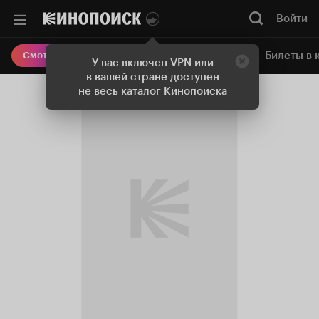
Войти
Онлайн-кинотеатр
Билеты в 
Смотреть кино
У вас включен VPN или
в вашей стране доступен
не весь каталог Кинопоиска