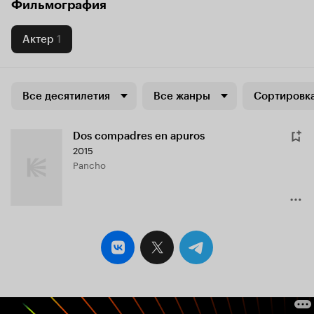
Фильмография
Актер
1
Все десятилетия
Все жанры
Сортировка
Dos compadres en apuros
2015
Pancho