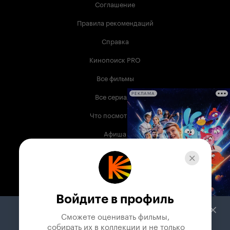
Соглашение
Правила рекомендаций
Справка
Кинопоиск PRO
Все фильмы
Все сериалы
РЕКЛАМА
Что посмотреть
Афиша
Музыка
Телепрограмма
Книги
Войдите в профиль
Служба поддержки
Сможете оценивать фильмы,

 собирать их в коллекции и не только