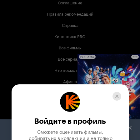
Соглашение
Правила рекомендаций
Справка
Кинопоиск PRO
Все фильмы
Все сериалы
РЕКЛАМА
Что посмотреть
Афиша
Музыка
Телепрограмма
Книги
Войдите в профиль
Служба поддержки
Сможете оценивать фильмы,

 собирать их в коллекции и не только