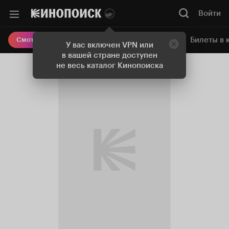
Войти
Онлайн-кинотеатр
Билеты в 
Смотреть кино
У вас включен VPN или
в вашей стране доступен
не весь каталог Кинопоиска