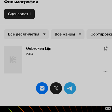
Фильмография
Сценарист
1
Все десятилетия
Все жанры
Сортировка
Gebroken Lijn
2014