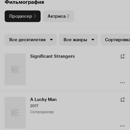
Фильмография
Продюсер
3
Актриса
2
Все десятилетия
Все жанры
Сортировка
Significant Strangers
A Lucky Man
2017
сопродюсер