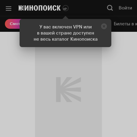
Войти
Онлайн-кинотеатр
Билеты в 
Смотреть кино
У вас включен VPN или
в вашей стране доступен
не весь каталог Кинопоиска