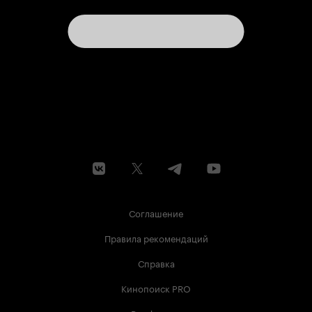
Соглашение
Правила рекомендаций
Справка
Кинопоиск PRO