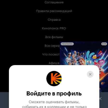
Соглашение
Правила рекомендаций
Справка
Кинопоиск PRO
Все фильмы
Все сериалы
РЕКЛАМА
Что посмотреть
Афиша
Музыка
Телепрограмма
Книги
Войдите в профиль
Служба поддержки
Сможете оценивать фильмы,

 собирать их в коллекции и не только