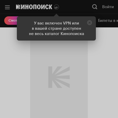
Войти
Онлайн-кинотеатр
Билеты в 
Смотреть кино
У вас включен VPN или
в вашей стране доступен
не весь каталог Кинопоиска