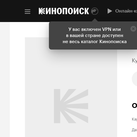
Онлайн-к
У вас включен VPN или
в вашей стране доступен
не весь каталог Кинопоиска
K
О
Ка
Да