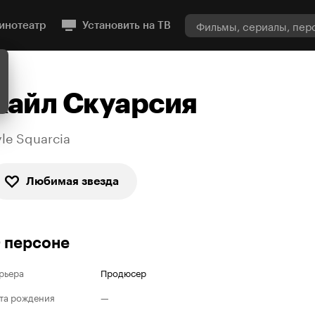
инотеатр
Установить на ТВ
Кайл Скуарсия
yle Squarcia
Любимая звезда
 персоне
рьера
Продюсер
та рождения
—