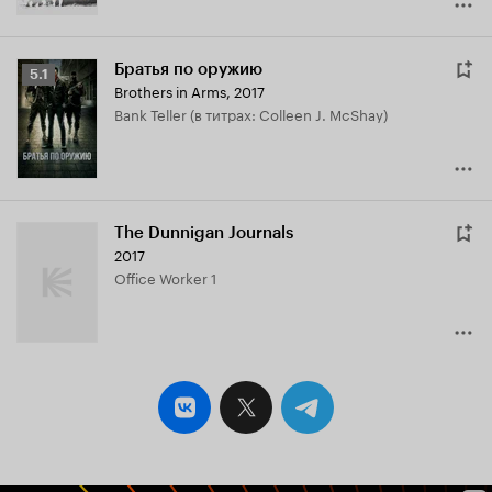
Братья по оружию
Рейтинг
5.1
Brothers in Arms
,
2017
Кинопоиска
Bank Teller (в титрах: Colleen J. McShay)
5.1
The Dunnigan Journals
2017
Office Worker 1