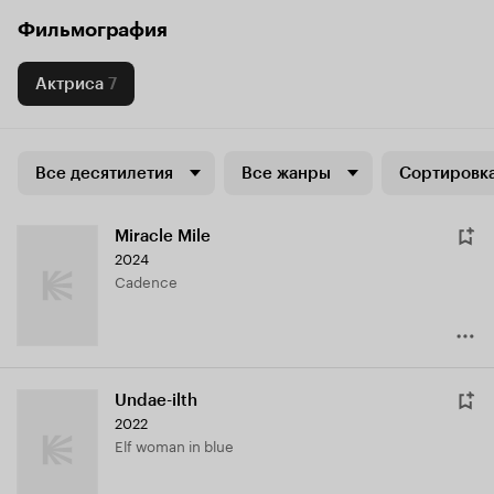
Фильмография
Актриса
7
Все десятилетия
Все жанры
Сортировка
Miracle Mile
2024
Cadence
Undae-ilth
2022
Elf woman in blue