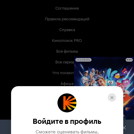
Соглашение
Правила рекомендаций
Справка
Кинопоиск PRO
Все фильмы
Все сериалы
РЕКЛАМА
Что посмотреть
Афиша
Музыка
Телепрограмма
Книги
Войдите в профиль
Служба поддержки
Сможете оценивать фильмы,
