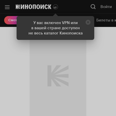
Войти
Онлайн-кинотеатр
Билеты в 
Смотреть кино
У вас включен VPN или
в вашей стране доступен
не весь каталог Кинопоиска