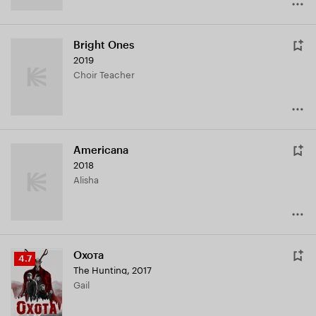
Bright Ones
2019
Choir Teacher
Americana
2018
Alisha
Охота
Рейтинг
4.7
The Hunting
,
2017
Кинопоиска
Gail
4.7