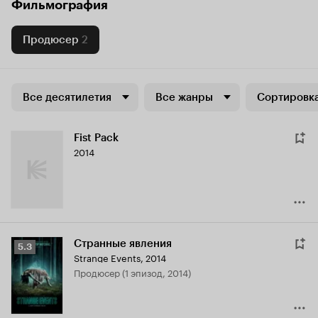
Фильмография
Продюсер
2
Все десятилетия
Все жанры
Сортировка
Fist Pack
2014
Странные явления
Рейтинг
5.3
Strange Events
,
2014
Кинопоиска
продюсер (1 эпизод, 2014)
5.3