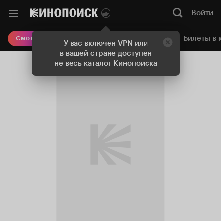
Войти
Онлайн-кинотеатр
Билеты в 
Смотреть кино
У вас включен VPN или
в вашей стране доступен
не весь каталог Кинопоиска