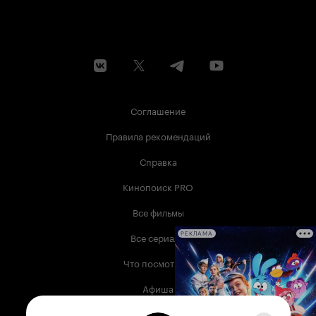
Соглашение
Правила рекомендаций
Справка
Кинопоиск PRO
Все фильмы
Все сериалы
РЕКЛАМА
Что посмотреть
Афиша
Музыка