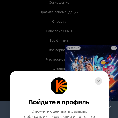
Соглашение
Правила рекомендаций
Справка
Кинопоиск PRO
Все фильмы
Все сериалы
РЕКЛАМА
Что посмотреть
Афиша
Музыка
Телепрограмма
Книги
Войдите в профиль
Служба поддержки
Сможете оценивать фильмы,

 собирать их в коллекции и не только