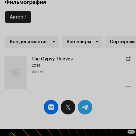
Фильмография
Актер
1
Все десятилетия
Все жанры
Сортировка
The Gypsy Thieves
2014
Walter