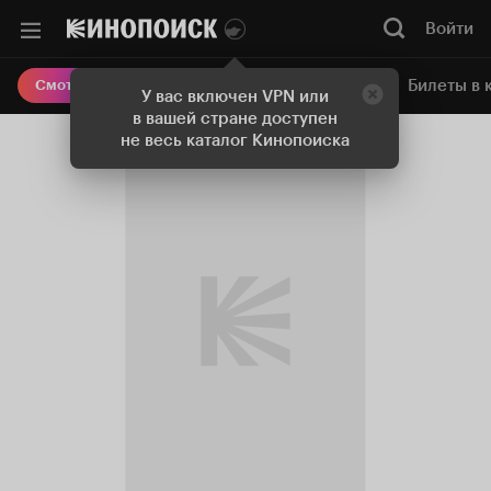
Войти
Онлайн-кинотеатр
Билеты в 
Смотреть кино
У вас включен VPN или
в вашей стране доступен
не весь каталог Кинопоиска