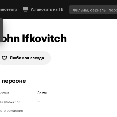
инотеатр
Установить на ТВ
John Ifkovitch
Любимая звезда
 персоне
рьера
Актер
та рождения
—
сто рождения
—