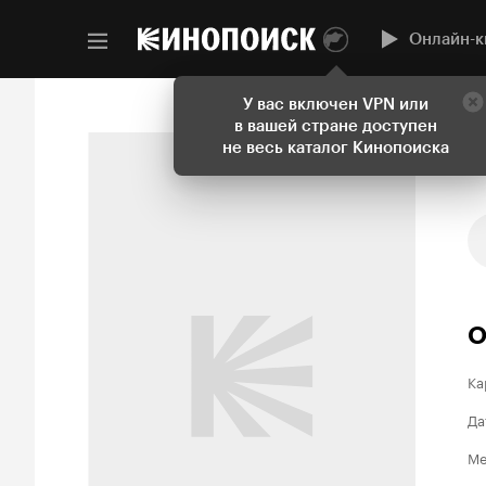
Онлайн-к
У вас включен VPN или
в вашей стране доступен
не весь каталог Кинопоиска
О
Ка
Да
Ме