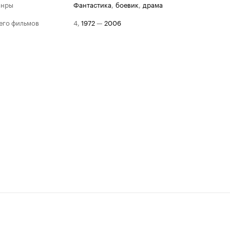
анры
фантастика
,
боевик
,
драма
его фильмов
4
,
1972
—
2006