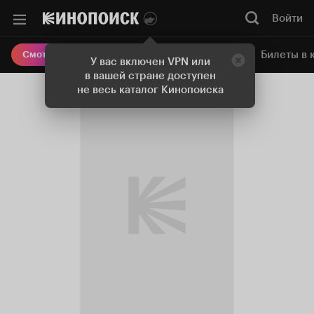
Войти
Онлайн-кинотеатр
Билеты в 
Смотреть кино
У вас включен VPN или
в вашей стране доступен
не весь каталог Кинопоиска