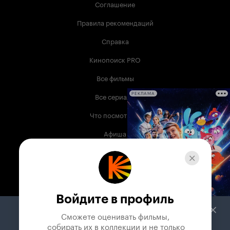
Соглашение
Правила рекомендаций
Справка
Кинопоиск PRO
Все фильмы
Все сериалы
РЕКЛАМА
Что посмотреть
Афиша
Музыка
Телепрограмма
Книги
Войдите в профиль
Служба поддержки
Сможете оценивать фильмы,

 собирать их в коллекции и не только