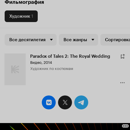
Фильмография
Художник
1
Все десятилетия
Все жанры
Сортировка
Paradox of Tales 2: The Royal Wedding
Видео, 2014
Художник по костюмам