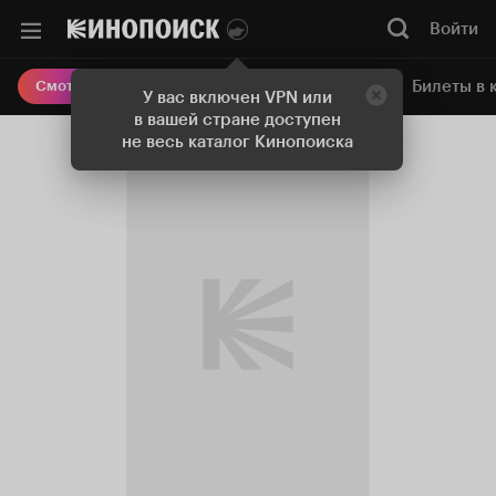
Войти
Онлайн-кинотеатр
Билеты в 
Смотреть кино
У вас включен VPN или
в вашей стране доступен
не весь каталог Кинопоиска