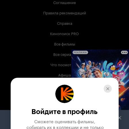
Соглашение
Правила рекомендаций
Справка
Кинопоиск PRO
Все фильмы
Все сериалы
РЕКЛАМА
Что посмотреть
Афиша
Музыка
Телепрограмма
Книги
Войдите в профиль
Служба поддержки
Сможете оценивать фильмы,

 собирать их в коллекции и не только