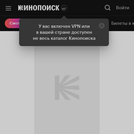
Войти
Онлайн-кинотеатр
Билеты в 
Смотреть кино
У вас включен VPN или
в вашей стране доступен
не весь каталог Кинопоиска