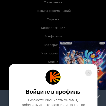
Соглашение
Правила рекомендаций
Справка
Кинопоиск PRO
Все фильмы
Все сериалы
РЕКЛАМА
Что посмотреть
Афиша
Музыка
Телепрограмма
Книги
Войдите в профиль
Служба поддержки
Сможете оценивать фильмы,

 собирать их в коллекции и не только