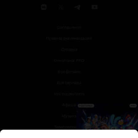
Соглашение
Правила рекомендаций
Справка
Кинопоиск PRO
Все фильмы
Все сериалы
Что посмотреть
Афиша
РЕКЛАМА
Музыка
Телепрограмма
Книги