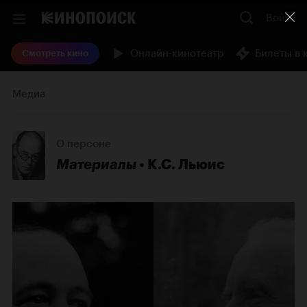
Войти
Онлайн-кинотеатр
Билеты в 
Смотреть кино
Медиа
О персоне
Материалы
К.С. Льюис