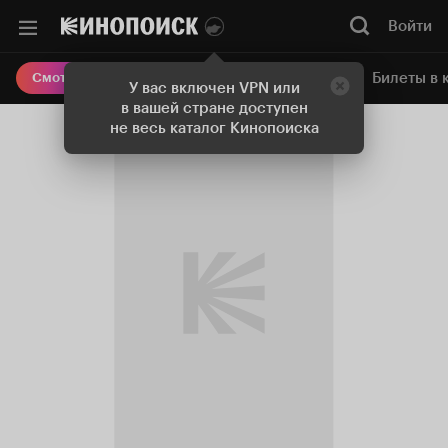
Войти
Онлайн-кинотеатр
Билеты в 
Смотреть кино
У вас включен VPN или
в вашей стране доступен
не весь каталог Кинопоиска