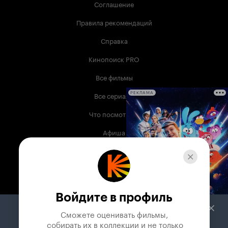
Соглашение
Правила рекомендаций
Справка
Кинопоиск PRO
Все фильмы
Все сериалы
РЕКЛАМА
Что посмотреть
Афиша
Музыка
Телепрограмма
Книги
Войдите в профиль
Служба поддержки
Сможете оценивать фильмы,

 собирать их в коллекции и не только