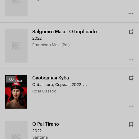
Salgueiro Maia - O Implicado
2022
Francisco Maia (Pai)
Свободная Куба
Рейтинг
7.0
Cuba Libre
,
Сериал, 2022–...
Кинопоиска
Rosa Casaco
7.0
O Pai Tirano
2022
Santana