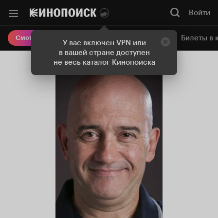
Войти
Онлайн-кинотеатр
Билеты в 
Смотреть кино
У вас включен VPN или
в вашей стране доступен
не весь каталог Кинопоиска