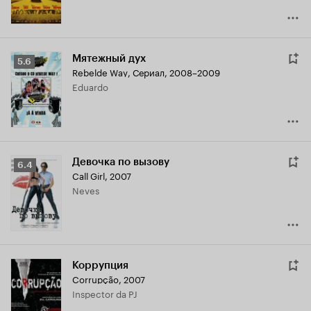
Мятежный дух
Рейтинг
5.6
Rebelde Way
,
Сериал, 2008–2009
Кинопоиска
Eduardo
5.6
Девочка по вызову
Рейтинг
6.4
Call Girl
,
2007
Кинопоиска
Neves
6.4
Коррупция
Corrupção
,
2007
Inspector da PJ