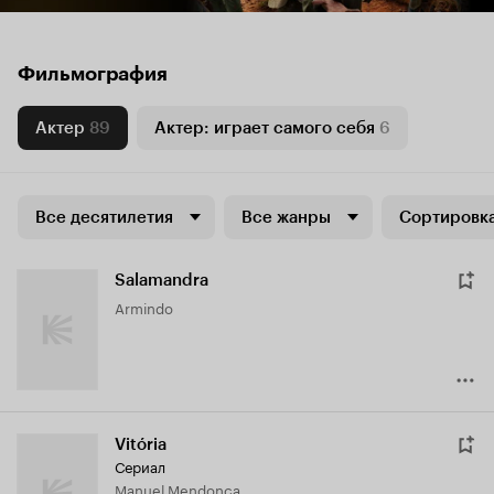
Фильмография
Актер
89
Актер: играет самого себя
6
Все десятилетия
Все жанры
Сортировка
Salamandra
Armindo
Vitória
Сериал
Manuel Mendonça