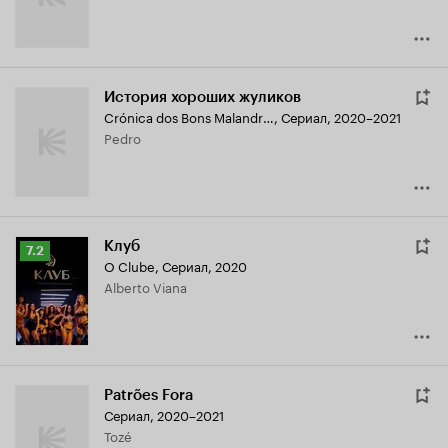
История хороших жуликов
Crónica dos Bons Malandros
,
Сериал, 2020–2021
Pedro
Клуб
Рейтинг
7.2
O Clube
,
Сериал, 2020
Кинопоиска
Alberto Viana
7.2
Patrões Fora
Сериал, 2020–2021
Tozé