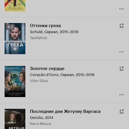
Оттенки греха
Рейтинг
6.7
Schuld
,
Сериал, 2015–2019
Кинопоиска
Taxifahrer
6.7
Золотое сердце
Coração d'Ouro
,
Сериал, 2015–2016
Vitor Silva
Последние дни Жетулиу Варгаса
Getúlio
,
2014
Nero Moura