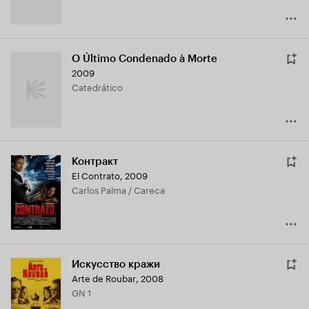
O Último Condenado à Morte
2009
Catedrático
Контракт
El Contrato
,
2009
Carlos Palma / Careca
Искусство кражи
Arte de Roubar
,
2008
GN 1