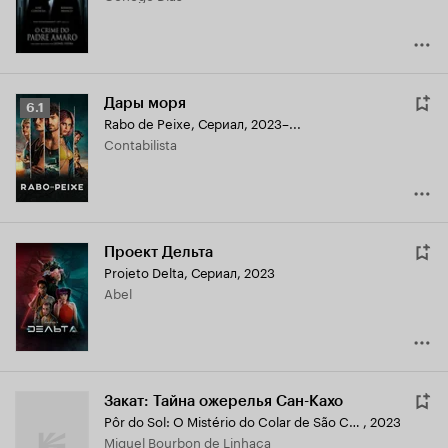
Дары моря
Рейтинг
6.1
Rabo de Peixe
,
Сериал, 2023–...
Кинопоиска
Contabilista
6.1
Проект Дельта
Projeto Delta
,
Сериал, 2023
Abel
Закат: Тайна ожерелья Сан-Кахо
Pôr do Sol: O Mistério do Colar de São Cajó
,
2023
Miguel Bourbon de Linhaça