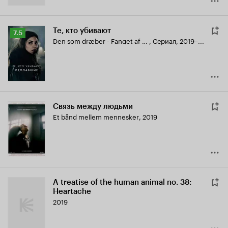
Те, кто убивают
Рейтинг
7.5
Den som dræber - Fanget af mørket
,
Сериал, 2019–...
Кинопоиска
7.5
Связь между людьми
Et bånd mellem mennesker
,
2019
A treatise of the human animal no. 38:
Heartache
2019