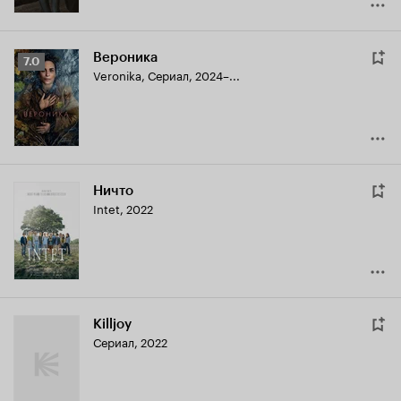
Вероника
Рейтинг
7.0
Veronika
,
Сериал, 2024–...
Кинопоиска
7.0
Ничто
Intet
,
2022
Killjoy
Сериал, 2022