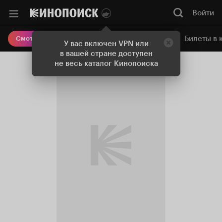
Войти
Онлайн-кинотеатр
Билеты в 
Смотреть кино
У вас включен VPN или
в вашей стране доступен
не весь каталог Кинопоиска