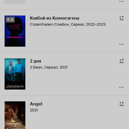
Ковбой из Копенгагена
Рейтинг
6.8
Copenhagen Cowboy
,
Сериал, 2022–2023
Кинопоиска
6.8
2 дня
2 Døgn
,
Сериал, 2021
Angel
2021