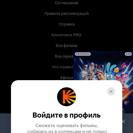
Соглашение
Правила рекомендаций
Справка
Кинопоиск PRO
Все фильмы
Все сериалы
РЕКЛАМА
Что посмотреть
Афиша
Музыка
Телепрограмма
Книги
Войдите в профиль
Служба поддержки
Сможете оценивать фильмы,

 собирать их в коллекции и не только