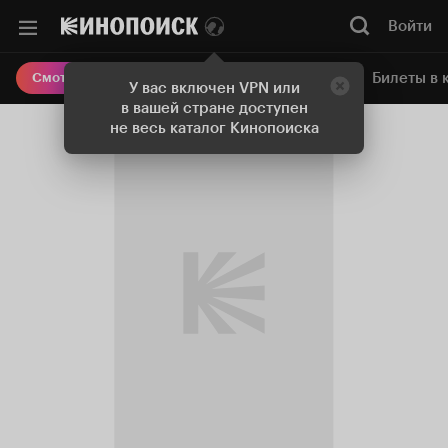
Войти
Онлайн-кинотеатр
Билеты в 
Смотреть кино
У вас включен VPN или
в вашей стране доступен
не весь каталог Кинопоиска