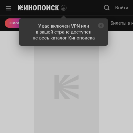
Войти
Онлайн-кинотеатр
Билеты в 
Смотреть кино
У вас включен VPN или
в вашей стране доступен
не весь каталог Кинопоиска