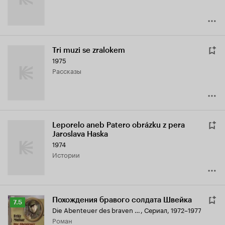
Tri muzi se zralokem
1975
рассказы
Leporelo aneb Patero obrázku z pera
Jaroslava Haska
1974
истории
Похождения бравого солдата Швейка
Рейтинг
7.5
Die Abenteuer des braven Soldaten Schwejk
,
Сериал, 1972–1977
Кинопоиска
роман
7.5