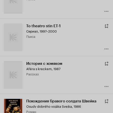
To theatro stin ET-1
Сериал, 1997–2000
пьеса
История с хомяком
Aféra s kreckem
,
1987
рассказ
Похождения бравого солдата Швейка
Osudy dobrého vojáka Svejka
,
1986
роман