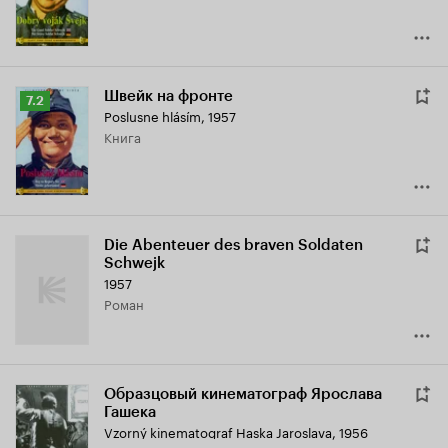
Швейк на фронте
Рейтинг
7.2
Poslusne hlásím
,
1957
Кинопоиска
книга
7.2
Die Abenteuer des braven Soldaten
Schwejk
1957
роман
Образцовый кинематограф Ярослава
Гашека
Vzorný kinematograf Haska Jaroslava
,
1956