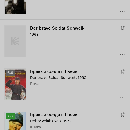
Der brave Soldat Schwejk
1963
Бравый солдат Швейк
Рейтинг
6.6
Der brave Soldat Schwejk
,
1960
Кинопоиска
роман
6.6
Бравый солдат Швейк
Рейтинг
7.3
Dobrý voják Svejk
,
1957
Кинопоиска
книга
7.3