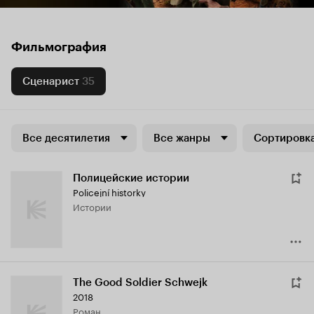
Фильмография
Сценарист
35
Все десятилетия
Все жанры
Сортировка
Полицейские истории
Policejní historky
истории
The Good Soldier Schwejk
2018
роман