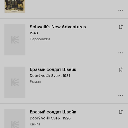
Schweik's New Adventures
1943
персонажи
Бравый солдат Швейк
Dobrý voják Svejk
,
1931
роман
Бравый солдат Швейк
Dobrý voják Svejk
,
1926
книга