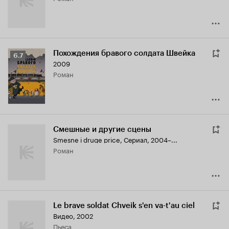
Похождения бравого солдата Швейка
Рейтинг
6.7
2009
Кинопоиска
роман
6.7
Смешные и другие сцены
Smesne i druge price
,
Сериал, 2004–...
роман
Le brave soldat Chveik s'en va-t'au ciel
Видео, 2002
пьеса