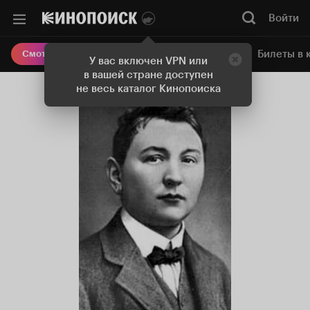
Войти
Онлайн-кинотеатр
Билеты в 
Смотреть кино
У вас включен VPN или
в вашей стране доступен
не весь каталог Кинопоиска