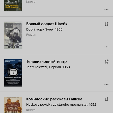
книга
Бравый солдат Швейк
Рейтинг
6.5
Dobrý voják Svejk
,
1955
Кинопоиска
роман
6.5
Телевизионный театр
Teatr Telewizji
,
Сериал, 1953
Комические рассказы Гашека
Haskovy povidky ze stareho mocnarstvi
,
1952
книга