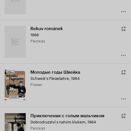
Rekuv románek
1966
рассказ
Молодые годы Швейка
Schwejk's Flegeljahre
,
1964
роман
Приключения с голым мальчиком
Dobrodruzství s nahým klukem
,
1964
рассказ