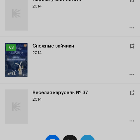
2014
Снежные зайчики
Рейтинг
7.3
2014
Кинопоиска
7.3
Веселая карусель № 37
2014