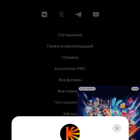
Соглашение
Правила рекомендаций
Справка
Кинопоиск PRO
Все фильмы
Все сериалы
РЕКЛАМА
Что посмотреть
Афиша
Музыка
Телепрограмма