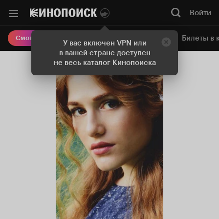
Войти
Онлайн-кинотеатр
Билеты в 
Смотреть кино
У вас включен VPN или
в вашей стране доступен
не весь каталог Кинопоиска