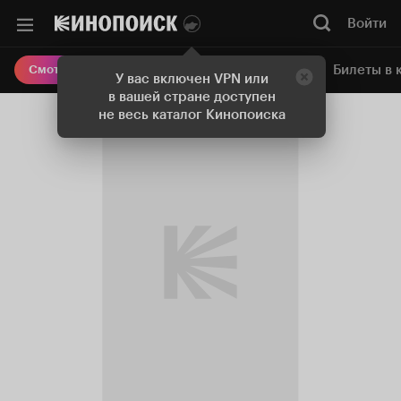
Войти
Онлайн-кинотеатр
Билеты в 
Смотреть кино
У вас включен VPN или
в вашей стране доступен
не весь каталог Кинопоиска