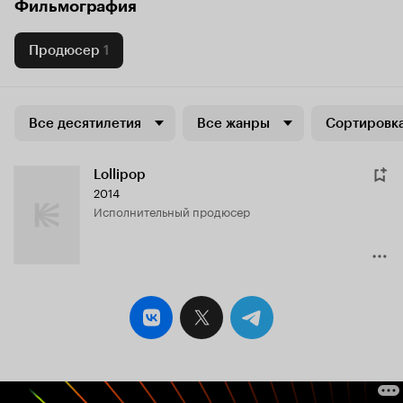
Фильмография
Продюсер
1
Все десятилетия
Все жанры
Сортировка
Lollipop
2014
исполнительный продюсер