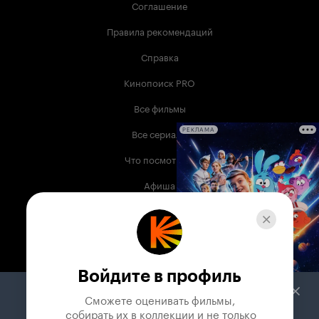
Соглашение
Правила рекомендаций
Справка
Кинопоиск PRO
Все фильмы
Все сериалы
РЕКЛАМА
Что посмотреть
Афиша
Музыка
Телепрограмма
Книги
Войдите в профиль
Служба поддержки
Сможете оценивать фильмы,

 собирать их в коллекции и не только