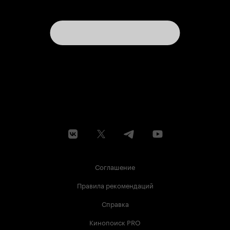
Соглашение
Правила рекомендаций
Справка
Кинопоиск PRO