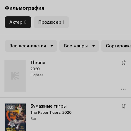
Фильмография
Актер
6
Продюсер
1
Все десятилетия
Все жанры
Сортировка
Throne
2020
Fighter
Бумажные тигры
Рейтинг
6.0
The Paper Tigers
,
2020
Кинопоиска
Boi
6.0