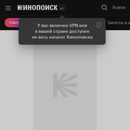
Войти
Онлайн-кинотеатр
Билеты в 
Смотреть кино
У вас включен VPN или
в вашей стране доступен
не весь каталог Кинопоиска