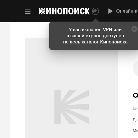
Онлайн-к
У вас включен VPN или
в вашей стране доступен
не весь каталог Кинопоиска
О
Ка
Да
Ме