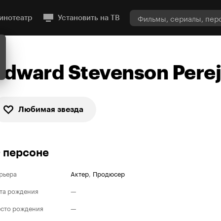
инотеатр
Установить на ТВ
Edward Stevenson Perej
Любимая звезда
 персоне
рьера
Актер
,
Продюсер
та рождения
—
сто рождения
—