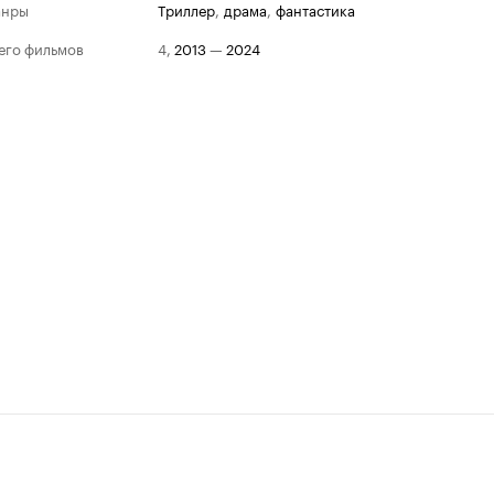
анры
триллер
,
драма
,
фантастика
его фильмов
4
,
2013
—
2024