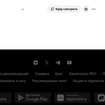
—
Буду смотреть
а рекомендаций
Справка
Блог
Кинопоиск PRO
П
Передачи и шоу
Рекомендации кино
Акции и подписка