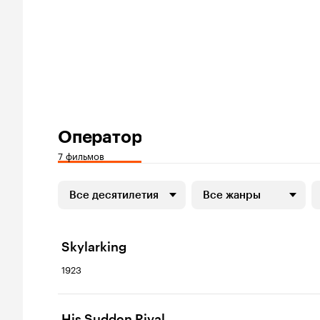
Оператор
7 фильмов
Все десятилетия
Все жанры
Skylarking
1923
His Sudden Rival