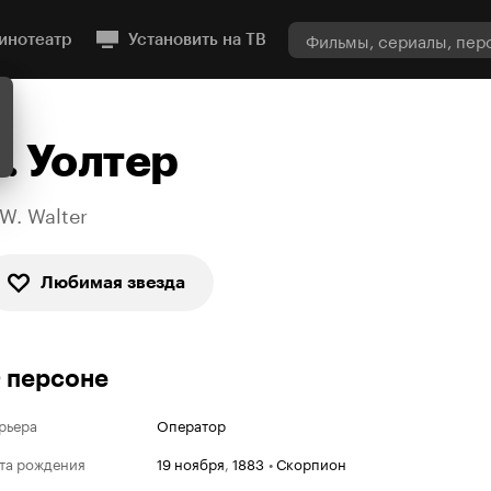
инотеатр
Установить на ТВ
Р. Уолтер
.W. Walter
Любимая звезда
 персоне
рьера
Оператор
та рождения
19 ноября
,
1883
•
Скорпион