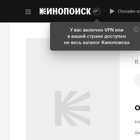
Онлайн-к
У вас включен VPN или
в вашей стране доступен
не весь каталог Кинопоиска
R
О
Ка
Да