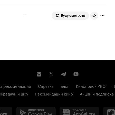
—
Буду смотреть
а рекомендаций
Справка
Блог
Кинопоиск PRO
П
Передачи и шоу
Рекомендации кино
Акции и подписка