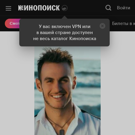
Войти
Онлайн-кинотеатр
Билеты в 
Смотреть кино
У вас включен VPN или
в вашей стране доступен
не весь каталог Кинопоиска