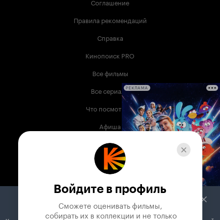
Соглашение
Правила рекомендаций
Справка
Кинопоиск PRO
Все фильмы
Все сериалы
РЕКЛАМА
Что посмотреть
Афиша
Музыка
Телепрограмма
Книги
Войдите в профиль
Служба поддержки
Сможете оценивать фильмы,

 собирать их в коллекции и не только