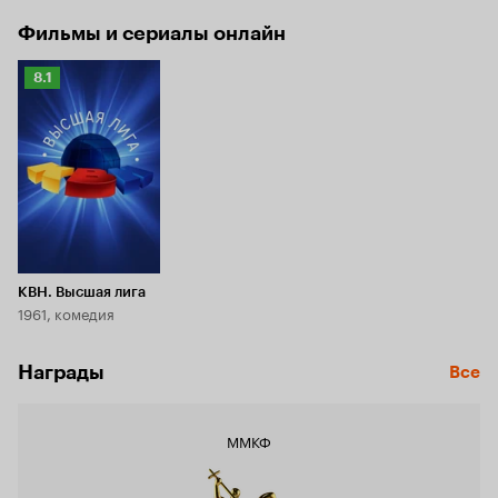
Фильмы и сериалы онлайн
Рейтинг
8.1
Кинопоиска
8.1
КВН. Высшая лига
1961, комедия
Награды
Все
ММКФ