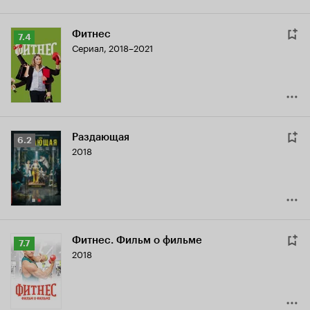
Фитнес
Рейтинг
7.4
Сериал, 2018–2021
Кинопоиска
7.4
Раздающая
Рейтинг
6.2
2018
Кинопоиска
6.2
Фитнес. Фильм о фильме
Рейтинг
7.7
2018
Кинопоиска
7.7