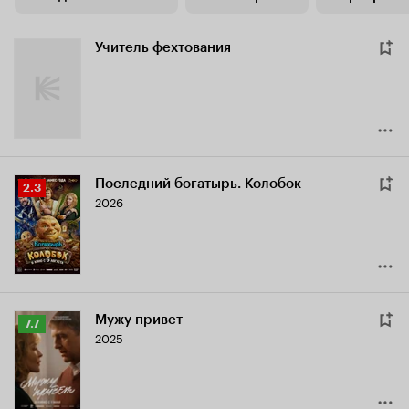
Учитель фехтования
Последний богатырь. Колобок
Рейтинг
2.3
2026
Кинопоиска
2.3
Мужу привет
Рейтинг
7.7
2025
Кинопоиска
7.7