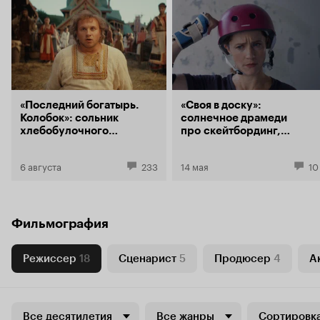
«Последний богатырь.
«Своя в доску»:
Колобок»: сольник
солнечное драмеди
хлебобулочного
про скейтбординг,
разбойника с голосом
физику и диалог
Гарика Харламова
поколений
6 августа
233
14 мая
10
Фильмография
Режиссер
18
Сценарист
5
Продюсер
4
А
Все десятилетия
Все жанры
Сортировка