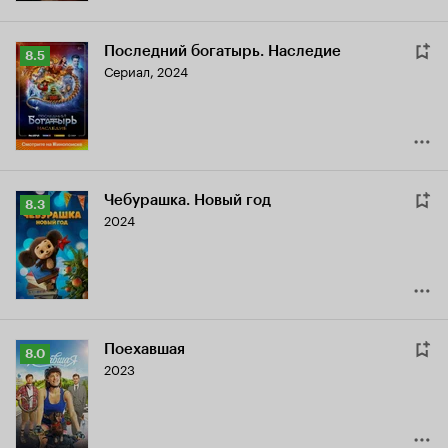
Последний богатырь. Наследие
Рейтинг
8.5
Сериал, 2024
Кинопоиска
8.5
Чебурашка. Новый год
Рейтинг
8.3
2024
Кинопоиска
8.3
Поехавшая
Рейтинг
8.0
2023
Кинопоиска
8.0