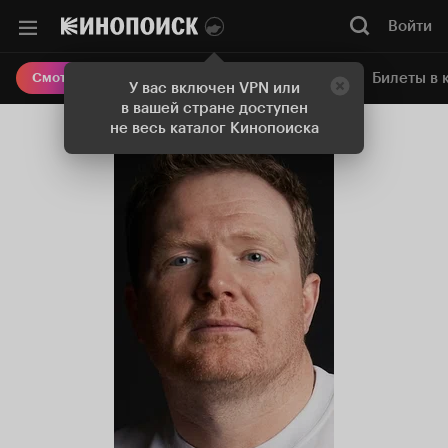
Войти
Онлайн-кинотеатр
Билеты в 
Смотреть кино
У вас включен VPN или
в вашей стране доступен
не весь каталог Кинопоиска