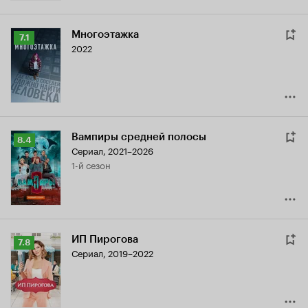
Многоэтажка
Рейтинг
7.1
2022
Кинопоиска
7.1
Вампиры средней полосы
Рейтинг
8.4
Сериал, 2021–2026
Кинопоиска
1-й сезон
8.4
ИП Пирогова
Рейтинг
7.8
Сериал, 2019–2022
Кинопоиска
7.8