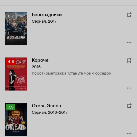
Бесстыдники
Рейтинг
6.7
Сериал, 2017
Кинопоиска
6.7
Короче
Рейтинг
4.8
2016
Кинопоиска
короткометражка 'Станьте моим соседом'
4.8
Отель Элеон
Рейтинг
7.5
Сериал, 2016–2017
Кинопоиска
7.5