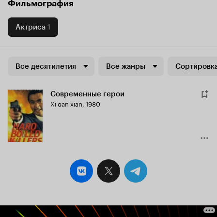
Фильмография
Актриса
1
Все десятилетия
Все жанры
Сортировка
Современные герои
Xi gan xian
,
1980