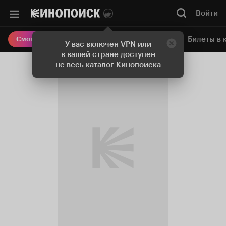
Войти
Онлайн-кинотеатр
Билеты в 
Смотреть кино
У вас включен VPN или
в вашей стране доступен
не весь каталог Кинопоиска