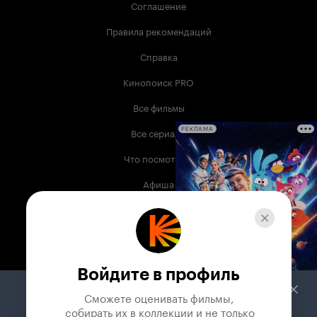
Соглашение
Правила рекомендаций
Справка
Кинопоиск PRO
Все фильмы
Все сериалы
РЕКЛАМА
Что посмотреть
Афиша
Музыка
Телепрограмма
Книги
Войдите в профиль
Служба поддержки
Сможете оценивать фильмы,

 собирать их в коллекции и не только