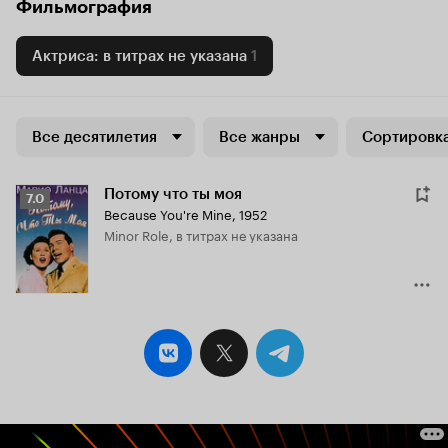
Фильмография
Актриса: в титрах не указана
1
Все десятилетия
Все жанры
Сортировка
Потому что ты моя
Рейтинг
7.0
Because You're Mine
,
1952
Кинопоиска
Minor Role, в титрах не указана
7.0