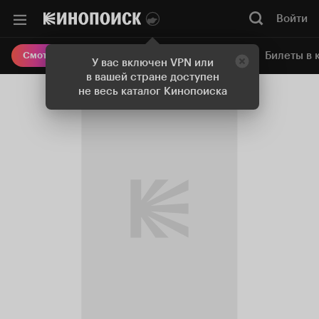
Войти
Онлайн-кинотеатр
Билеты в 
Смотреть кино
У вас включен VPN или
в вашей стране доступен
не весь каталог Кинопоиска