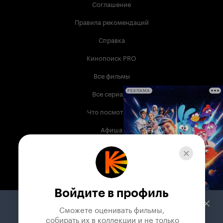
Соглашение
Правила рекомендаций
Справка
Кинопоиск PRO
Все фильмы
Все сериалы
РЕКЛАМА
Что посмотреть
Афиша
Музыка
Телепрограмма
Книги
Войдите в профиль
Служба поддержки
Сможете оценивать фильмы,

 собирать их в коллекции и не только