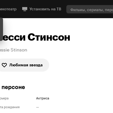
инотеатр
Установить на ТВ
Бесси Стинсон
essie Stinson
Любимая звезда
 персоне
рьера
Актриса
та рождения
—