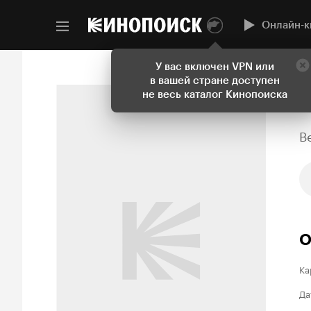
Онлайн-к
У вас включен VPN или
в вашей стране доступен
не весь каталог Кинопоиска
B
О
Ка
Да