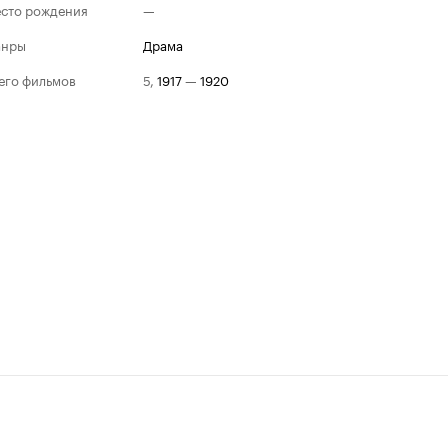
сто рождения
—
анры
драма
его фильмов
5
,
1917
—
1920