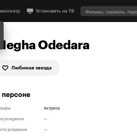
инотеатр
Установить на ТВ
Megha Odedara
Любимая звезда
 персоне
рьера
Актриса
та рождения
—
сто рождения
—