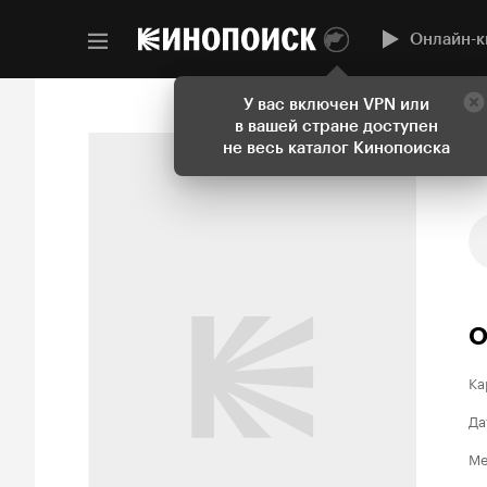
Онлайн-к
У вас включен VPN или
в вашей стране доступен
не весь каталог Кинопоиска
О
Ка
Да
Ме