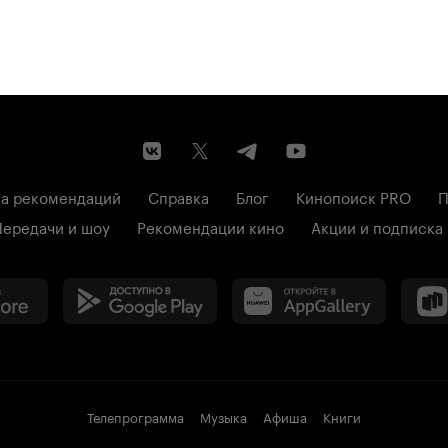
а рекомендаций
Справка
Блог
Кинопоиск PRO
П
Передачи и шоу
Рекомендации кино
Акции и подписка
Телепрограмма
Музыка
Афиша
Книги