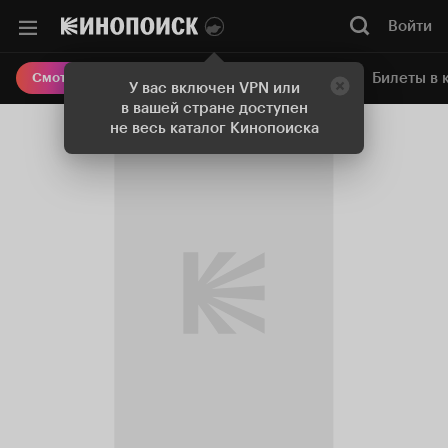
Войти
Онлайн-кинотеатр
Билеты в 
Смотреть кино
У вас включен VPN или
в вашей стране доступен
не весь каталог Кинопоиска