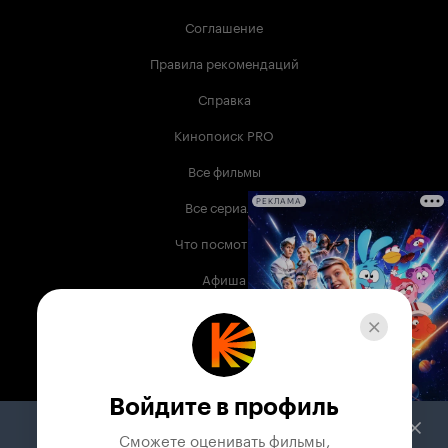
Соглашение
Правила рекомендаций
Справка
Кинопоиск PRO
Все фильмы
Все сериалы
РЕКЛАМА
Что посмотреть
Афиша
Музыка
Телепрограмма
Книги
Войдите в профиль
Служба поддержки
Сможете оценивать фильмы,
