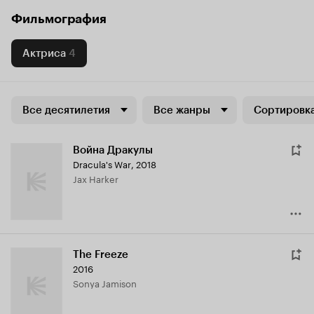
Фильмография
Актриса
4
Все десятилетия
Все жанры
Сортировка
Война Дракулы
Dracula's War
,
2018
Jax Harker
The Freeze
2016
Sonya Jamison